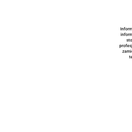
Producent
DENDIA
NEVADENT
Inform
PABLO ULLRICH
inform
st
Pokaż
profes
zami
t
Master 
EQUILI
9.90