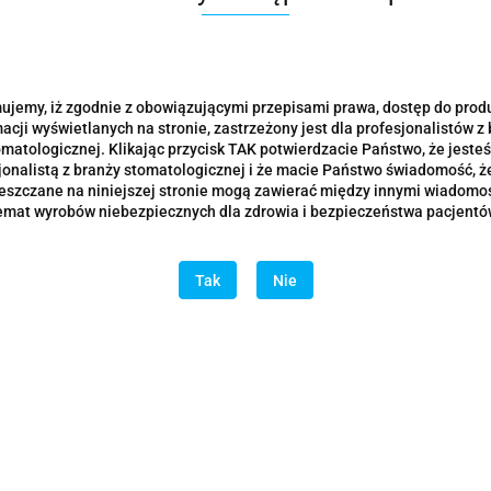
ujemy, iż zgodnie z obowiązującymi przepisami prawa, dostęp do prod
acji wyświetlanych na stronie, zastrzeżony jest dla profesjonalistów z
omatologicznej. Klikając przycisk TAK potwierdzacie Państwo, że jesteś
jonalistą z branży stomatologicznej i że macie Państwo świadomość, że
eszczane na niniejszej stronie mogą zawierać między innymi wiadomoś
emat wyrobów niebezpiecznych dla zdrowia i bezpieczeństwa pacjentó
Tak
Nie
Level Plan & Bite
Master Level Plan & Bite
BRATION - E1
EQUILIBRATION - E2
25.00