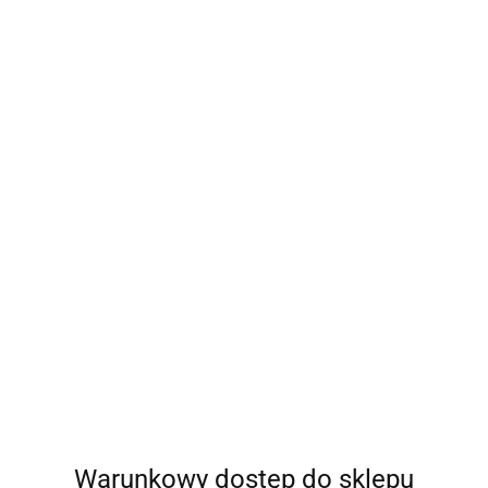
Level Plan & Bite DEPRO-
Master Level Plan & Bite DEP
- D6 krążek
SPLINT - D6 trzymadełko
8.50
Warunkowy dostęp do sklepu