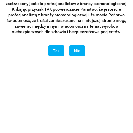
zastrzeżony jest dla profesjonalistów z branży stomatologicznej.
Klikając przycisk TAK potwierdzacie Państwo, że jesteście
profesjonalistą z branży stomatologicznej i że macie Państwo
świadomość, że treści zamieszczane na niniejszej stronie mogą
zawierać między innymi wiadomości na temat wyrobów
niebezpiecznych dla zdrowia i bezpieczeństwa pacjentów.
Tak
Nie
MEDDINS Nakładacz do odbudowy Typ 5
129.00