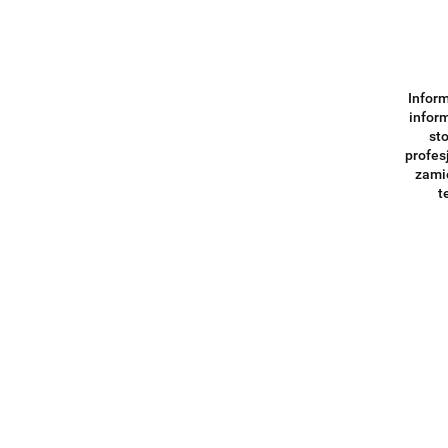
Inform
inform
st
profes
zami
t
MAP SY
6 igłam
4799.0