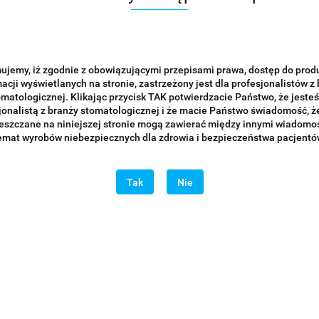
ujemy, iż zgodnie z obowiązującymi przepisami prawa, dostęp do prod
acji wyświetlanych na stronie, zastrzeżony jest dla profesjonalistów z
omatologicznej. Klikając przycisk TAK potwierdzacie Państwo, że jesteś
jonalistą z branży stomatologicznej i że macie Państwo świadomość, że
eszczane na niniejszej stronie mogą zawierać między innymi wiadomoś
emat wyrobów niebezpiecznych dla zdrowia i bezpieczeństwa pacjentó
Tak
Nie
STEM Surgical Kit (zestaw z
MAP SYSTEM Intro Kit (zesta
i)
igłami)
0
3399.00