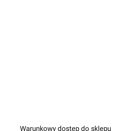
 - Igła NiTi Nr 2 niebieska
Map One - Igła NiTi Nr 1 cze
1,10 mm
799.00
Warunkowy dostęp do sklepu