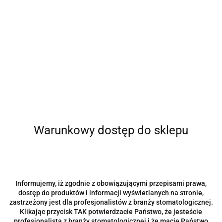
Narzędzia przyjmowane do ostrzenia:
• Kirety Gracey’a
• Narzędzia
• Skalery sierpowate
mikrochirurgiczne
• Łyżeczki kostne
• Noże kostne
• Dłuta chirurgiczne
• Raspatory
• Noże
• Periotomy
periodontologiczne
• Elewatory, nożyczki
bez zębów
Warunkowy dostęp do sklepu
Zasady wysyłki narzędzi:
Narzędzia muszą być wcześniej wysterylizowane i
Informujemy, iż zgodnie z obowiązującymi przepisami prawa,
solidnie zapakowane, najchętniej w pakiet
dostęp do produktów i informacji wyświetlanych na stronie,
sterylizacyjny, aby uniknąć uszkodzeń podczas
zastrzeżony jest dla profesjonalistów z branży stomatologicznej.
transportu.
Klikając przycisk TAK potwierdzacie Państwo, że jesteście
profesjonalistą z branży stomatologicznej i że macie Państwo