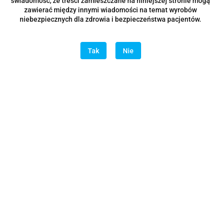
świadomość, że treści zamieszczane na niniejszej stronie mogą
zawierać między innymi wiadomości na temat wyrobów
niebezpiecznych dla zdrowia i bezpieczeństwa pacjentów.
Tak
Nie
MUNCE DISCOVERY BURS Cariesectomy 31 mm - 4/pack
329.00