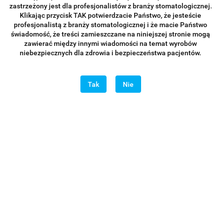
zastrzeżony jest dla profesjonalistów z branży stomatologicznej.
Klikając przycisk TAK potwierdzacie Państwo, że jesteście
profesjonalistą z branży stomatologicznej i że macie Państwo
świadomość, że treści zamieszczane na niniejszej stronie mogą
zawierać między innymi wiadomości na temat wyrobów
niebezpiecznych dla zdrowia i bezpieczeństwa pacjentów.
Tak
Nie
MEDDINS Upychadło do nici retrakcyjnych Typ 1 0,15mm
by Maxim Belograd GENESIS SIlikon
99.00