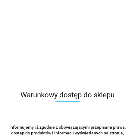
MEDDINS Upychadło do nici retrakcyjnych Typ 2 0,3mm by
Maxim Belograd GENESIS Silikon
99.00
Warunkowy dostęp do sklepu
Informujemy, iż zgodnie z obowiązującymi przepisami prawa,
dostęp do produktów i informacji wyświetlanych na stronie,