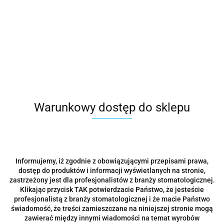
PERIOSet by Dr n. med. Jacek Żurek - sonda perio CLP 3.0
109.00
Warunkowy dostęp do sklepu
Informujemy, iż zgodnie z obowiązującymi przepisami prawa,
dostęp do produktów i informacji wyświetlanych na stronie,
zastrzeżony jest dla profesjonalistów z branży stomatologicznej.
Klikając przycisk TAK potwierdzacie Państwo, że jesteście
profesjonalistą z branży stomatologicznej i że macie Państwo
świadomość, że treści zamieszczane na niniejszej stronie mogą
zawierać między innymi wiadomości na temat wyrobów