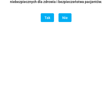
niebezpiecznych dla zdrowia i bezpieczeństwa pacjentów.
Tak
Nie
PERIOSet by Dr n. med. Jacek Żurek - zestaw wierteł
390.00