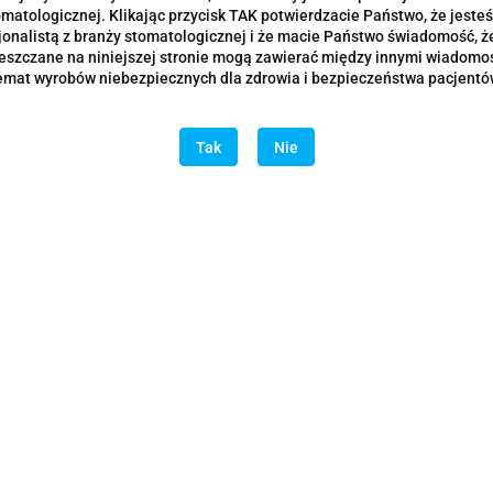
omatologicznej. Klikając przycisk TAK potwierdzacie Państwo, że jesteś
jonalistą z branży stomatologicznej i że macie Państwo świadomość, że
eszczane na niniejszej stronie mogą zawierać między innymi wiadomoś
emat wyrobów niebezpiecznych dla zdrowia i bezpieczeństwa pacjentó
Tak
Nie