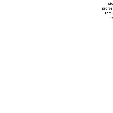
st
WYPRZEDAŻ
profes
PROMOCJE
zami
t
Lusterka M2
Szukaj
Szukaj
Cena
Szukaj
Parametry