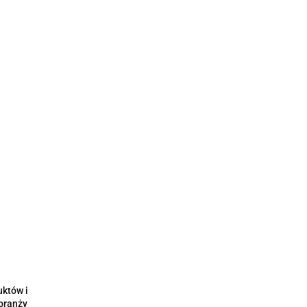
uktów i
 branży