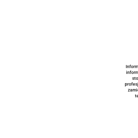
NOWOŚCI
WYPRZEDAŻ
PROMOCJE
Lusterka M2
Szukaj
Inform
Szukaj
inform
st
profes
zami
Cena
t
Łyżka s
bez per
26.50
Szukaj