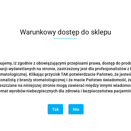
Warunkowy dostęp do sklepu
ujemy, iż zgodnie z obowiązującymi przepisami prawa, dostęp do prod
acji wyświetlanych na stronie, zastrzeżony jest dla profesjonalistów z
omatologicznej. Klikając przycisk TAK potwierdzacie Państwo, że jesteś
jonalistą z branży stomatologicznej i że macie Państwo świadomość, że
eszczane na niniejszej stronie mogą zawierać między innymi wiadomoś
emat wyrobów niebezpiecznych dla zdrowia i bezpieczeństwa pacjentó
talowa całkowite bezzębie
Łyżka wyciskowa stalowa bez
foracji
z perforacją
Tak
Nie
26.50