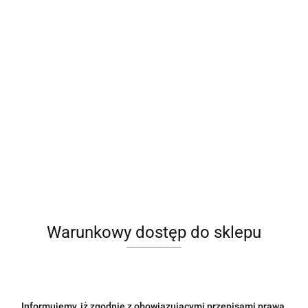
Końcówka do skalera E70 adapter
80.00
Warunkowy dostęp do sklepu
Informujemy, iż zgodnie z obowiązującymi przepisami prawa,