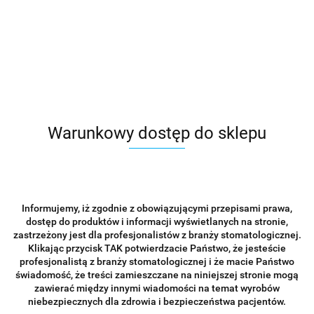
Zostaw telefon
Wyślij
Opis
Warunkowy dostęp do sklepu
Opinie i oceny (0)
Zadaj pytanie
Informujemy, iż zgodnie z obowiązującymi przepisami prawa,
dostęp do produktów i informacji wyświetlanych na stronie,
GUMKA KENDA
zastrzeżony jest dla profesjonalistów z branży stomatologicznej.
Symbol:
4003
Klikając przycisk TAK potwierdzacie Państwo, że jesteście
Nasyp:
średni (75-22,8µ) - 1 stopień polerowania
profesjonalistą z branży stomatologicznej i że macie Państwo
Użycie:
polerowanie kompozytów z mikrowypełniaczem, usuwanie resztek
świadomość, że treści zamieszczane na niniejszej stronie mogą
cementów z zamków ortodontycznych
zawierać między innymi wiadomości na temat wyrobów
Kolor:
żółty
niebezpiecznych dla zdrowia i bezpieczeństwa pacjentów.
Uchwyt:
Kątnica