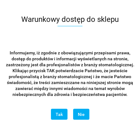
najnowsze
technologie:
Warunkowy dostęp do sklepu
*
Technologia AED
(automatyczne wykrywanie
Informujemy, iż zgodnie z obowiązującymi przepisami prawa,
ekspozycji)
dostęp do produktów i informacji wyświetlanych na stronie,
Kompatybilny z prawie
zastrzeżony jest dla profesjonalistów z branży stomatologicznej.
Klikając przycisk TAK potwierdzacie Państwo, że jesteście
wszystkimi sprzętami RTG.
profesjonalistą z branży stomatologicznej i że macie Państwo
Cyfrowe obrazy pojawiają
świadomość, że treści zamieszczane na niniejszej stronie mogą
się automatycznie po
zawierać między innymi wiadomości na temat wyrobów
włączeniu aparatu
niebezpiecznych dla zdrowia i bezpieczeństwa pacjentów.
rentgenowskiego.
Tak
Nie
*
Technologia APS CMOS
Wysoki stosunek sygnału do
szumu przy maksymalnej